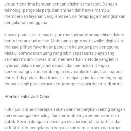
untuk menerima bantuan dengan efisien serta tepat. Dengan
teknologi, pengelola perjudian online tidak hanya mampu
memberikan layanan yang lebih secure, tetapi juga meningkatkan
pengalaman pengguna.
Inovasi pada cara transaksi pun menjadi sorotan signifikan dalam
berita terbaru judi online. Mata uang kripto serta wallet digital kini
menjadi pilihan favorit dari populer dikalangan para pengguna.
Melalui pemindahan uang yang lebih cepat serta biaya yang
semakin minim, inovasi ini ini menawarkan metode yang lebih
nyaman dalam menjalani deposit dan penarikan. Dengan
berkembangnya perkembangan inovasi blockchain, transparansi
dan safety pada setiap transaksi menjadi prioritas penting, yang
menarik lebih para pemain untuk berpartisipasi dalam judi online.
Prediksi Futur Judi Online
Futur judi online diharapkan akan kian menjanjikan seiring dengan
perkembangan teknologi dan bertambahnya penerimaan oleh
publik. Seiring dengan munculnya inovasi contoh rantai blok dan
virtual reality, pengalaman berjudi akan semakin seru dan aman.