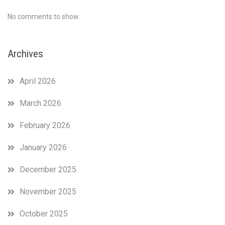
No comments to show.
Archives
April 2026
March 2026
February 2026
January 2026
December 2025
November 2025
October 2025