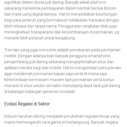
signifikan dalam dunia judi daring. Banyak sekali platform
sekarang menerima pembayaran dalam bentuk bentuk Bitcoin
dan mata uang digital lainnya . Hal ini menyediakan keuntungan
bagi para petaruh yang bermaksud melakukan transaksi dengan
lebih leluasa dan tanpa nama. Penggunaan rangkaian blok juga
meningkatkan transparansi dan keseimbangan di permainan, yg
menarik lebih petaruh untuk bergabung.
Tren lain yang juga mencolok adalah penekanan pada permainan
mobile. Dengan adanya kian banyak pengguna smartphone,
pengembang judi daring sekarang mengoptimalkan situs dan
aplikasi mereka bagi alat mobile. Hal ini mengizinkan para pemain
agar menikmati permainan kapan saja serta di mana saja.
Ketersediaan bermacam-macam tipe permainan serta bonus
menarik di situs seluler semakin menunjang daya tarik judi daring
di kalangan kalangan generasi mudalah.
Evolusi Regulasi di Sektor
Industri taruhan daring menjalani perubahan regulasi besar yang
mana memengaruhi cara game ini berlangsung. Banyak negara