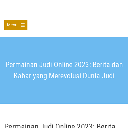
Skip
to
Bryan M Brandenburg
content
Menu
Open
the
main
menu
Permainan Judi Online 2023: Berita dan
Kabar yang Merevolusi Dunia Judi
Permainan Judi Online 2023: Berita