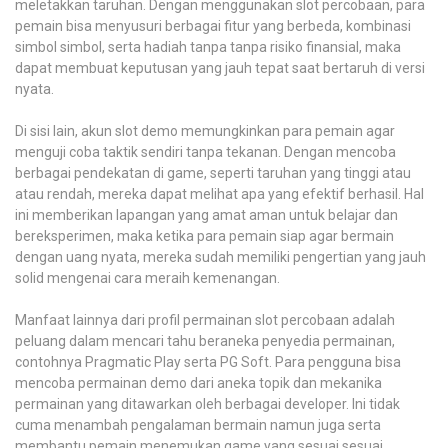
meletakkan taruhan. Dengan menggunakan slot percobaan, para
pemain bisa menyusuri berbagai fitur yang berbeda, kombinasi
simbol simbol, serta hadiah tanpa tanpa risiko finansial, maka
dapat membuat keputusan yang jauh tepat saat bertaruh di versi
nyata.
Di sisi lain, akun slot demo memungkinkan para pemain agar
menguji coba taktik sendiri tanpa tekanan. Dengan mencoba
berbagai pendekatan di game, seperti taruhan yang tinggi atau
atau rendah, mereka dapat melihat apa yang efektif berhasil. Hal
ini memberikan lapangan yang amat aman untuk belajar dan
bereksperimen, maka ketika para pemain siap agar bermain
dengan uang nyata, mereka sudah memiliki pengertian yang jauh
solid mengenai cara meraih kemenangan.
Manfaat lainnya dari profil permainan slot percobaan adalah
peluang dalam mencari tahu beraneka penyedia permainan,
contohnya Pragmatic Play serta PG Soft. Para pengguna bisa
mencoba permainan demo dari aneka topik dan mekanika
permainan yang ditawarkan oleh berbagai developer. Ini tidak
cuma menambah pengalaman bermain namun juga serta
membantu pemain menemukan game yang sesuai sesuai