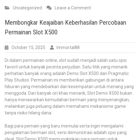
on
Uncategorized
Leave a Comment
Akun
Demo:
Membongkar Keajaiban Keberhasilan Percobaan
Strategi
Permainan Slot X500
Bijak
Mencoba
Game
October 15, 2025
Immortal88
Sebelum
Memainkan
Di dalam permainan online, slot sudah menjadi salah satu opsi
favorit untuk banyak pecinta perjudian. Satu titik yang menarik
perhatian banyak orang adalah Demo Slot X500 dari Pragmatic
Play Studios. Permainan ini memberikan gabungan di antara
hiburan yang mendebarkan dan kesempatan untuk menang yang
menggoda. Dari banyak ciri khas menarik, Slot Demo X500 bukan
hanya menawarkan kemudahan bermain yang menyenangkan,
melainkan juga peluang dalam memahami mekanisme game
tanpa risiko hilang dana.
Bagi para pemain yang baru memulai serta ingin mengalami
pengalaman bermain slot, versi demonstrasi adalah opsi yang
ideal. Slot Demo X500 memungkinkan para pemain untuk