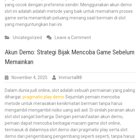
yang cocok dengan preferensi sendiri. Menggunakan akun demo
slot ini adalah adalah metode yang baik untuk memahami proses
game serta menambah peluang menang saat bermain di slot
yang menguntungkan hari ini.
on
Uncategorized
Leave a Comment
Buku
Terperinci
Akun Demo: Strategi Bijak Mencoba Game Sebelum
Demo
Memainkan
Mesin
Slot:
Menang
November 4, 2025
Immortal88
Dalam
Permainan
Dalam dunia judi online, slot adalah sebuah permainan yang paling
Populer
dihargai.
pragmatic play demo
Sejumlah pemain mencoba
metode untuk merasakan kenikmatan bermain tanpa harus
mengambil mengambil risiko uang asli asli. Di sinilah peranan akun
slot slot sangat berharga. Dengan pemanfaatan akun demo,
pemain dapat mencoba berbagai macam game slot online,
termasuk di dalamnya slot demo dari pragmatic play serta slot
demo dari pengembang pengembang seperti seperti, tanpa harus