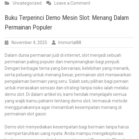
on
Uncategorized
Leave a Comment
Bersatu
Malaysia-
Buku Terperinci Demo Mesin Slot: Menang Dalam
Saudi:
Permainan Populer
Rute
Kembali
bagi
November 4, 2025
Immortal88
Warga
Negara
Dalam dunia permainan judi di internet, slot menjadi sebuah
Indonesia
permainan paling populer dan menyenangkan bagi penjudi.
yang
Dengan berbagai tema yang bervariasi, kelebihan yang menarik,
dipenjara
serta peluang untuk menang besar, permainan slot menawarkan
pengalaman bermain yang seru. Salah satu pilihan bagi pemain
untuk merasakan sensasi dan strategi tanpa risiko ialah melalui
demo slot. Di dalam artikel ini, kami hendak menjelajahi semua
yang wajib kamu pahami tentang demo slot, termasuk metode
menggunakannya agar menambah kesempatan menang di
permainan slot gacor.
Demo slot menyediakan kesempatan bagi bermain tanpa harus
mempertaruhkan uang nyata. Anda mampu mengeksplorasi