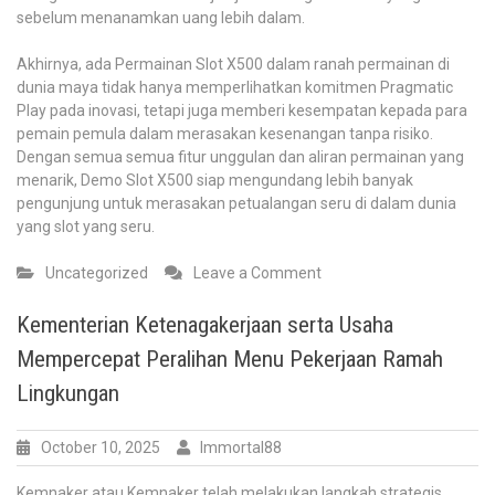
sebelum menanamkan uang lebih dalam.
Akhirnya, ada Permainan Slot X500 dalam ranah permainan di
dunia maya tidak hanya memperlihatkan komitmen Pragmatic
Play pada inovasi, tetapi juga memberi kesempatan kepada para
pemain pemula dalam merasakan kesenangan tanpa risiko.
Dengan semua semua fitur unggulan dan aliran permainan yang
menarik, Demo Slot X500 siap mengundang lebih banyak
pengunjung untuk merasakan petualangan seru di dalam dunia
yang slot yang seru.
on
Uncategorized
Leave a Comment
Membongkar
Keajaiban
Kementerian Ketenagakerjaan serta Usaha
Keberhasilan
Mempercepat Peralihan Menu Pekerjaan Ramah
Percobaan
Permainan
Lingkungan
Slot
X500
October 10, 2025
Immortal88
Kemnaker atau Kemnaker telah melakukan langkah strategis